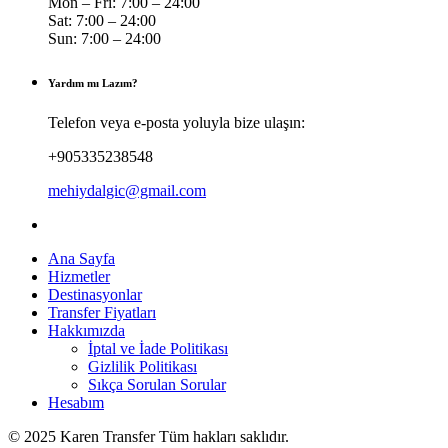
Mon – Fri: 7:00 – 24:00
Sat: 7:00 – 24:00
Sun: 7:00 – 24:00
Yardım mı Lazım?
Telefon veya e-posta yoluyla bize ulaşın:
+905335238548
mehiydalgic@gmail.com
Ana Sayfa
Hizmetler
Destinasyonlar
Transfer Fiyatları
Hakkımızda
İptal ve İade Politikası
Gizlilik Politikası
Sıkça Sorulan Sorular
Hesabım
© 2025 Karen Transfer Tüm hakları saklıdır.