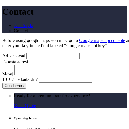
Contact
Ana Sayfa
Contact
Before using google maps you must go to
Google maps api console
an
enter your key in the field labeled "Google maps api key"
Ad ve soyad
E-posta adresi
Mesaj
10 + 7 ne kadardır?
Ready for a premium transfer experience?
Get a Quote
Operating hours